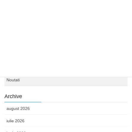
24 iunie 2026
Category
Anunturi concursuri
Congrese și conferințe
Examene de promovare
Meniu săptămânal
Noutati
Archive
august 2026
iulie 2026