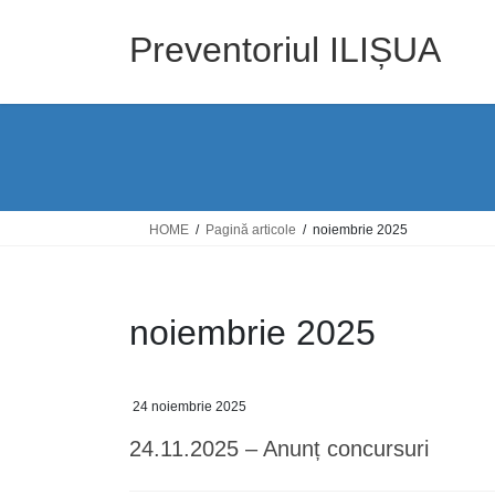
Skip
Skip
to
to
Preventoriul ILIȘUA
the
the
content
Navigation
HOME
Pagină articole
noiembrie 2025
noiembrie 2025
24 noiembrie 2025
24.11.2025 – Anunț concursuri