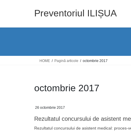
Skip
Skip
to
to
Preventoriul ILIȘUA
the
the
content
Navigation
HOME
Pagină articole
octombrie 2017
octombrie 2017
26 octombrie 2017
Rezultatul concursului de asistent me
Rezultatul concursului de asistent medical: proces-v