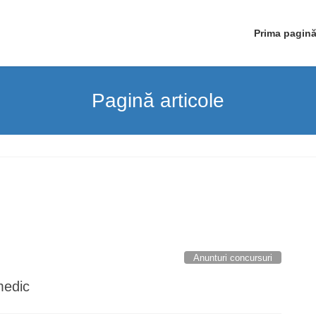
Prima pagin
Pagină articole
Anunturi concursuri
medic