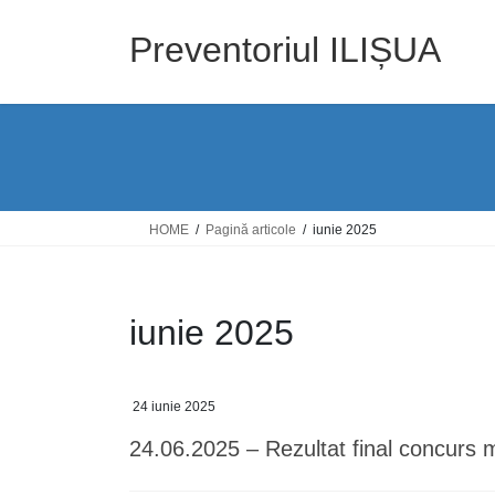
Skip
Skip
to
to
Preventoriul ILIȘUA
the
the
content
Navigation
HOME
Pagină articole
iunie 2025
iunie 2025
24 iunie 2025
24.06.2025 – Rezultat final concurs 