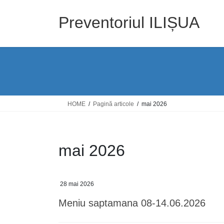
Skip
Skip
to
to
Preventoriul ILIȘUA
the
the
content
Navigation
HOME
Pagină articole
mai 2026
mai 2026
28 mai 2026
Meniu saptamana 08-14.06.2026