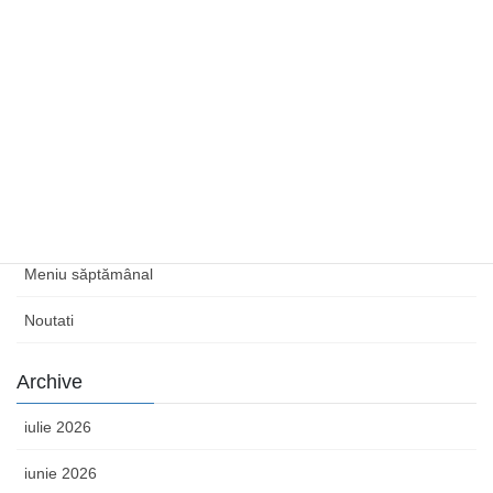
Meniu saptamana 22.06.2026-28.06.2026
13 iunie 2026
Category
Anunturi concursuri
Congrese și conferințe
Examene de promovare
Meniu săptămânal
Noutati
Archive
iulie 2026
iunie 2026